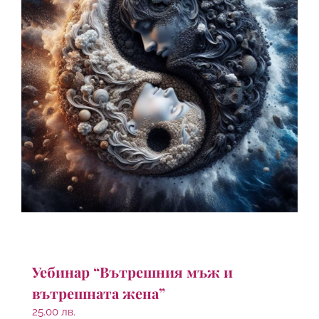
Уебинар “Вътрешния мъж и
вътрешната жена”
25.00
лв.