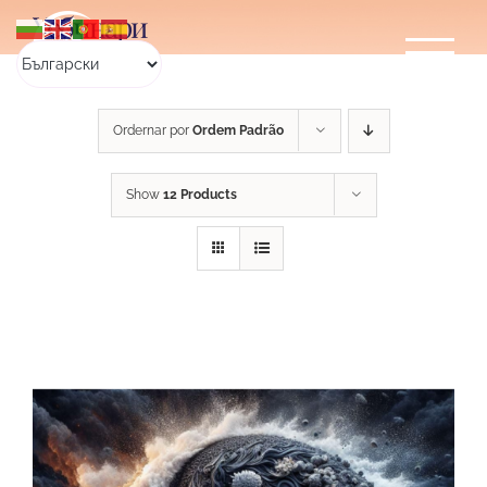
Skip
Уебинари
to
content
Ordernar por
Ordem Padrão
Show
12 Products