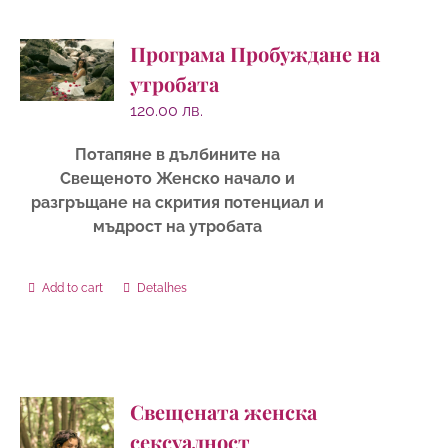
Програма Пробуждане на
утробата
120.00
лв.
Потапяне в дълбините на
Свещеното Женско начало и
разгръщане на скрития потенциал и
мъдрост на утробата
Add to cart
Detalhes
Свещената женска
сексуалност