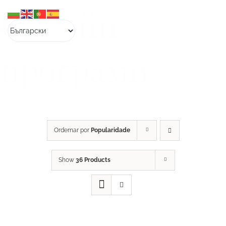
Skip
Онлайн
to
content
програми
Ordernar por
Popularidade
Show
36 Products