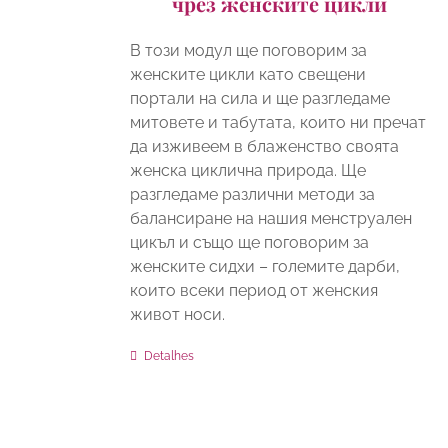
чрез женските цикли
В този модул ще поговорим за
женските цикли като свещени
портали на сила и ще разгледаме
митовете и табутата, които ни пречат
да изживеем в блаженство своята
женска циклична природа. Ще
разгледаме различни методи за
балансиране на нашия менструален
цикъл и също ще поговорим за
женските сидхи – големите дарби,
които всеки период от женския
живот носи.
Detalhes