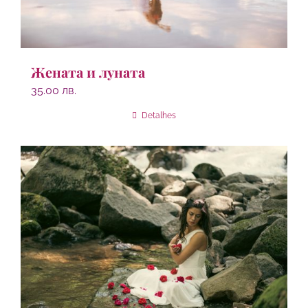
Жената и луната
35.00
лв.
Detalhes