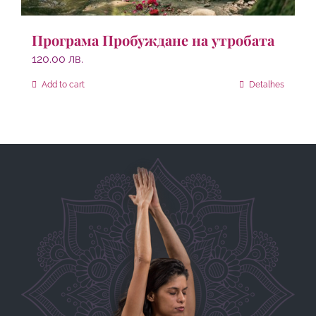
Програма Пробуждане на утробата
120.00
лв.
Add to cart
Detalhes