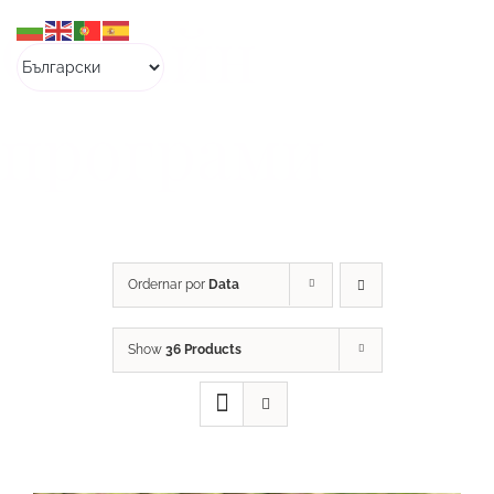
Skip
Онлайн
to
content
програми
Ordernar por
Data
Show
36 Products