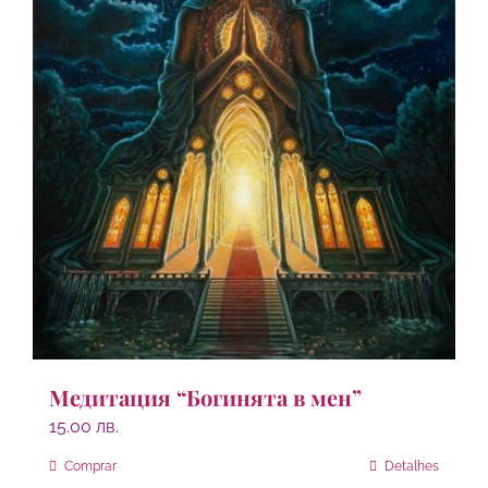
Медитация “Богинята в мен”
15.00
лв.
Comprar
Detalhes