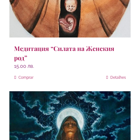
Медитация “Силата на Женския
род”
15.00
лв.
Comprar
Detalhes