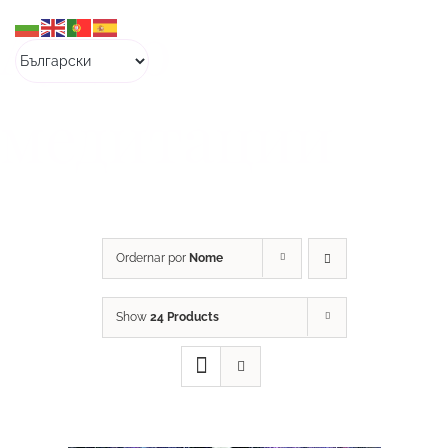
Skip
Аудио
to
content
медитации
Ordernar por
Nome
Show
24 Products