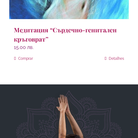
Медитация “Сърдечно-генитален
кръговрат”
15.00
лв.
Comprar
Detalhes