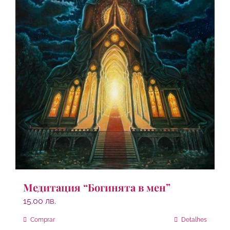
Медитация “Богинята в мен”
15.00
лв.
Comprar
Detalhes