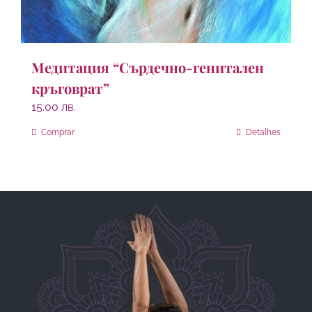
Медитация “Сърдечно-генитален
кръговрат”
15.00
лв.
Comprar
Detalhes