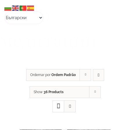
Skip
Аудио
to
content
медитации
Ordernar por
Ordem Padrão
Show
36 Products