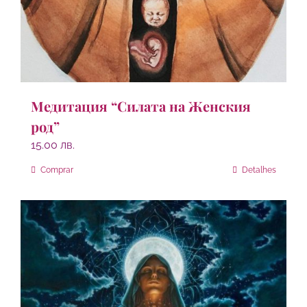
Медитация “Силата на Женския
род”
15.00
лв.
Comprar
Detalhes