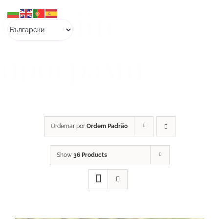
Skip
Онлайн
to
content
програми
Ordernar por
Ordem Padrão
Show
36 Products