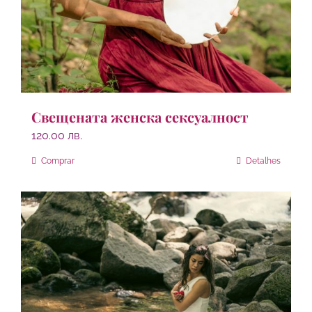
Свещената женска сексуалност
120.00
лв.
Comprar
Detalhes