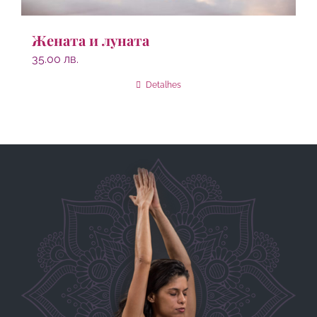
Жената и луната
35.00
лв.
Detalhes