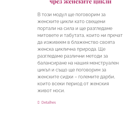
чрез женските цикли
В този модул ще поговорим за
женските цикли като свещени
портали на сила и ще разгледаме
митовете и табутата, които ни пречат
да изживеем в блаженство своята
женска циклична природа. Ще
разгледаме различни методи за
балансиране на нашия менструален
цикъл и също ще поговорим за
женските сидхи – големите дарби,
които всеки период от женския
живот носи.
Detalhes