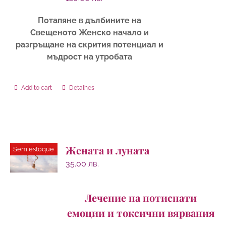
Потапяне в дълбините на
Свещеното Женско начало и
разгръщане на скрития потенциал и
мъдрост на утробата
Add to cart
Detalhes
Жената и луната
Sem estoque
35.00
лв.
Лечение на потиснати
емоции и токсични вярвания