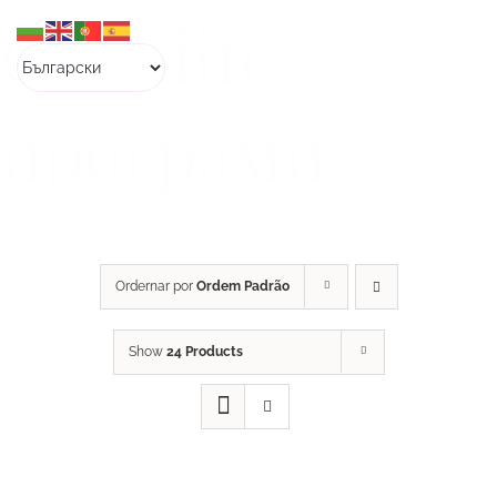
Skip
Онлайн
to
content
програми
Ordernar por
Ordem Padrão
Show
24 Products