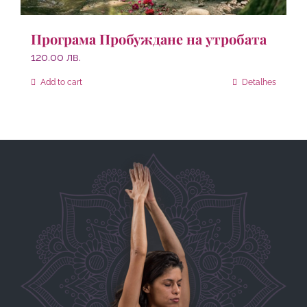
Програма Пробуждане на утробата
120.00
лв.
Add to cart
Detalhes