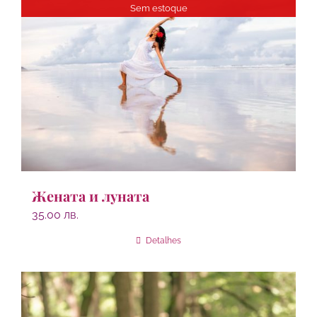
Sem estoque
Жената и луната
35.00
лв.
Detalhes