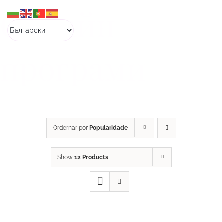
Skip
Онлайн
to
content
програми
Ordernar por
Popularidade
Show
12 Products