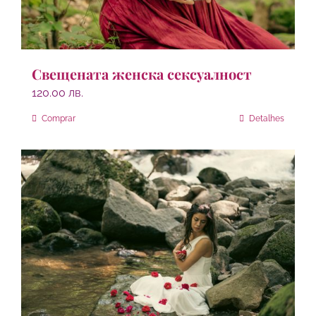
Свещената женска сексуалност
120.00
лв.
Comprar
Detalhes